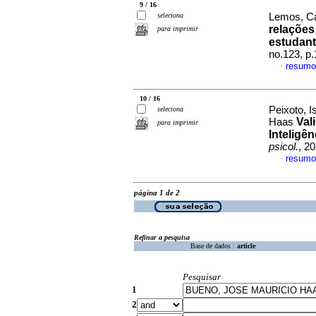
9 / 16
seleciona
Lemos, Ca
relações
para imprimir
estudant
no.123, p
resumo
·
10 / 16
Peixoto, 
seleciona
Val
Haas
para imprimir
Inteligê
psicol.
, 2
resumo
·
página 1 de 2
Refinar a pesquisa
Base de dados :
article
Pesquisar
1
2