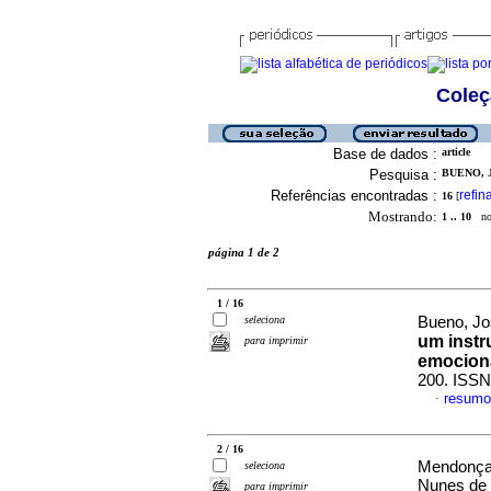
Coleç
Base de dados :
article
Pesquisa :
BUENO, 
Referências encontradas :
refin
16
[
Mostrando:
1 .. 10
no 
página 1 de 2
1 / 16
seleciona
Bueno, Jo
um instr
para imprimir
emocion
200. ISSN
resumo
·
2 / 16
Mendonça,
seleciona
Nunes de 
para imprimir