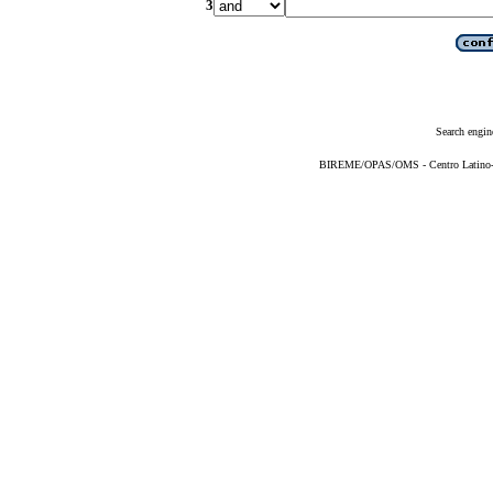
3
Search engin
BIREME/OPAS/OMS - Centro Latino-Am