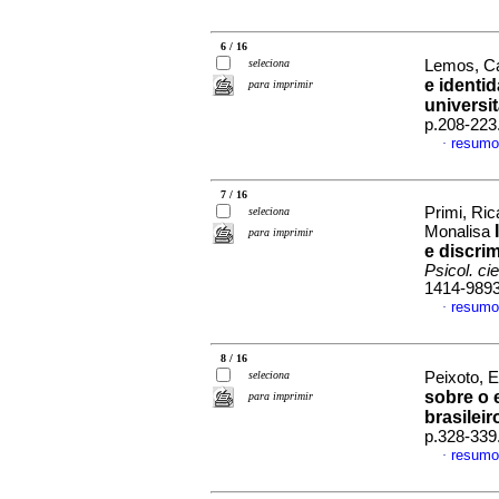
6 / 16
seleciona
Lemos, Ca
e identi
para imprimir
universit
p.208-223
resumo
·
7 / 16
Primi, Ri
seleciona
Monalisa
para imprimir
e discri
Psicol. cie
1414-989
resumo
·
8 / 16
seleciona
Peixoto, E
sobre o 
para imprimir
brasileir
p.328-339
resumo
·