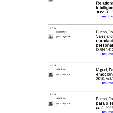
Relation
Intellig
June 2023
resumo
·
3 / 16
Bueno, Jo
seleciona
Sales and 
para imprimir
correlac
persona
ISSN 141
resumo
·
4 / 16
seleciona
Miguel, Fa
emocion
para imprimir
2010, vol.
resumo
·
5 / 16
seleciona
Bueno, Jo
para o T
para imprimir
prof.
, 202
resumo
·