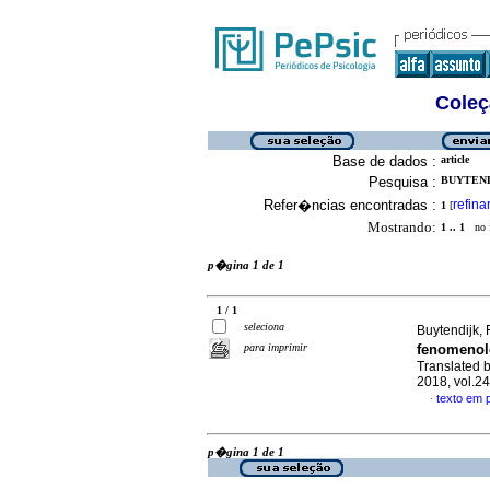
Coleç
Base de dados :
article
Pesquisa :
BUYTENDIJ
Refer�ncias encontradas :
refina
1
[
Mostrando:
1 .. 1
no f
p�gina 1 de 1
1 / 1
seleciona
Buytendijk, F
para imprimir
fenomenol
Translated 
2018, vol.2
texto em
·
p�gina 1 de 1