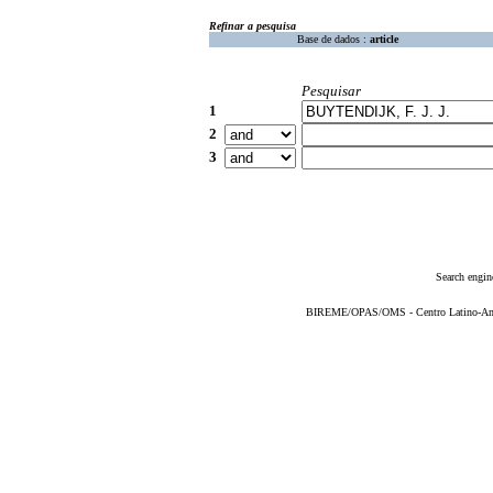
Refinar a pesquisa
Base de dados :
article
Pesquisar
1
2
3
Search engin
BIREME/OPAS/OMS - Centro Latino-Ame