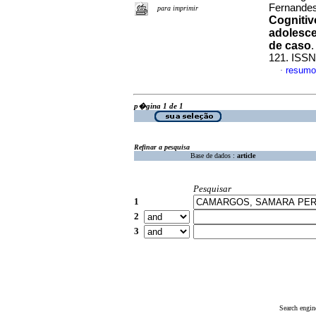
Fernande
para imprimir
Cogniti
adolesce
de caso
121. ISSN
resumo
·
p�gina 1 de 1
Refinar a pesquisa
Base de dados :
article
Pesquisar
1
2
3
Search engin