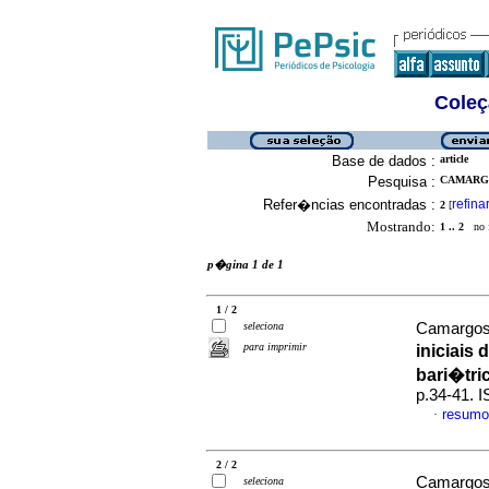
Coleç
Base de dados :
article
Pesquisa :
CAMARGO
Refer�ncias encontradas :
refina
2
[
Mostrando:
1 .. 2
no f
p�gina 1 de 1
1 / 2
seleciona
Camargos,
para imprimir
iniciais
bari�tri
p.34-41. 
resumo
·
2 / 2
Camargos,
seleciona