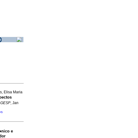
, Elisa Maria
pectos
AGESP
, Jan
�s
nico e
dor