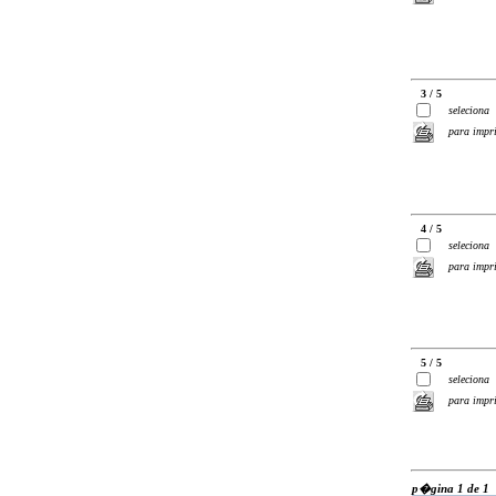
3 / 5
seleciona
para impr
4 / 5
seleciona
para impr
5 / 5
seleciona
para impr
p�gina 1 de 1