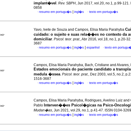
implant�vel
.
Rev. SBPH
, Jun 2017, vol.20, no.1, p.99-121
0858
|
resumo em portugu�s
ingl�s
texto em portugu�s
·
·
Cu
Yavo, Ivete de Souza and Campos, Elisa Maria Parahyba
cuidado
:
o sujeito e suas rela��es no contexto da a
imir
domiciliar
.
Psicol. teor. prat.
, Abr 2016, vol.18, no.1, p.20-3
3687
|
|
resumo em portugu�s
ingl�s
espanhol
texto em portugu
·
·
Campos, Elisa Maria Parahyba, Bach, Cristiane and Alvares,
Estados emocionais do paciente candidato a transpla
imir
medula �ssea
.
Psicol. teor. prat.
, Dez 2003, vol.5, no.2, p.
1516-3687
|
resumo em portugu�s
ingl�s
texto em portugu�s
·
·
Campos, Elisa Maria Parahyba, Rodrigues, Avelino Luiz and
Interven��es Psicol�gicas na Psico-Oncolog
Pablo
imir
Mudan�as
, Jun 2021, vol.29, no.1, p.41-47. ISSN 0104-326
|
resumo em portugu�s
ingl�s
texto em portugu�s
·
·