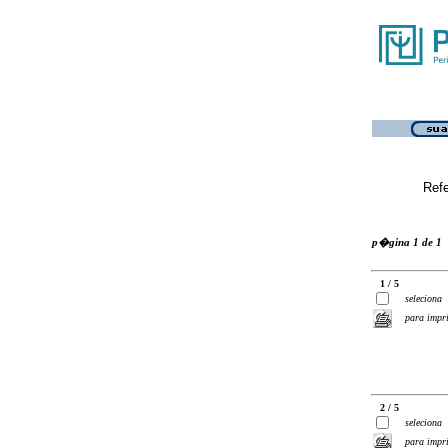
Ref
p�gina 1 de 1
1 / 5
seleciona
para impr
2 / 5
seleciona
para impr