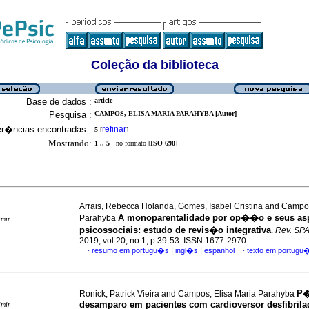
Coleção da biblioteca
Base de dados :
article
Pesquisa :
CAMPOS, ELISA MARIA PARAHYBA [Autor]
er�ncias encontradas :
refinar
5
[
]
Mostrando:
1 .. 5
no formato [
ISO 690
]
Arrais, Rebecca Holanda, Gomes, Isabel Cristina and Campos
A monoparentalidade por op��o e seus as
Parahyba
imir
psicossociais
:
estudo de revis�o integrativa
.
Rev. SP
2019, vol.20, no.1, p.39-53. ISSN 1677-2970
|
|
resumo em portugu�s
ingl�s
espanhol
texto em portugu
·
·
P�
Ronick, Patrick Vieira and Campos, Elisa Maria Parahyba
desamparo em pacientes com cardioversor desfibrila
imir