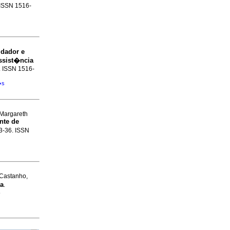
. ISSN 1516-
idador e
ssist�ncia
2. ISSN 1516-
�s
 Margareth
nte de
23-36. ISSN
 Castanho,
ia
.
9