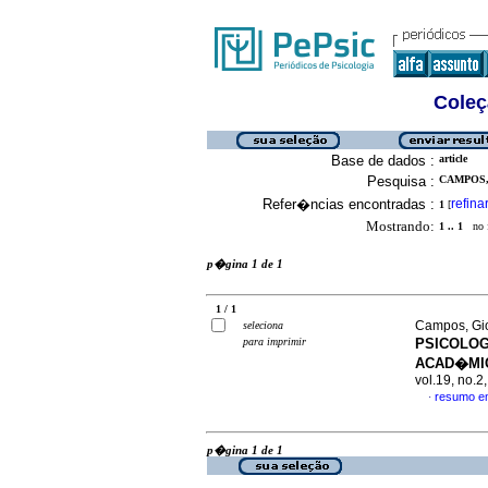
Coleç
Base de dados :
article
Pesquisa :
CAMPOS,
Refer�ncias encontradas :
refina
1
[
Mostrando:
1 .. 1
no f
p�gina 1 de 1
1 / 1
Campos, Gio
seleciona
para imprimir
PSICOLOG
ACAD�MI
vol.19, no.2
resumo e
·
p�gina 1 de 1