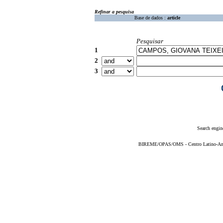
Refinar a pesquisa
Base de dados :
article
Pesquisar
1
2
3
Search engin
BIREME/OPAS/OMS - Centro Latino-Ame