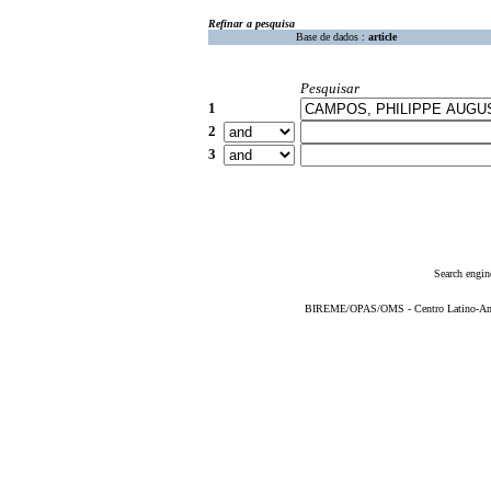
Refinar a pesquisa
Base de dados :
article
Pesquisar
1
2
3
Search engin
BIREME/OPAS/OMS - Centro Latino-Ame