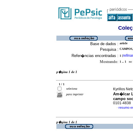
Coleç
Base de dados :
article
Pesquisa :
CAMPOS,
Refer�ncias encontradas :
refina
1
[
Mostrando:
1 .. 1
no f
p�gina 1 de 1
1 / 1
seleciona
Kyrillos Ne
Am�lcar 
para imprimir
campo soc
0101-4838
resumo e
·
p�gina 1 de 1