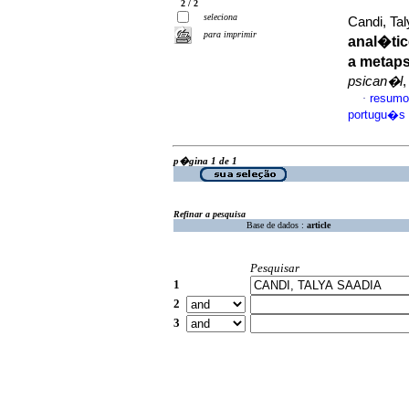
2 / 2
seleciona
Candi, Ta
para imprimir
anal�ti
a metaps
psican�l
,
resumo
·
portugu�s
p�gina 1 de 1
Refinar a pesquisa
Base de dados :
article
Pesquisar
1
2
3