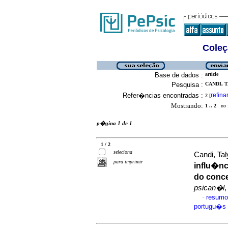
Coleç
Base de dados :
article
Pesquisa :
CANDI, T
Refer�ncias encontradas :
refina
2
[
Mostrando:
1 .. 2
no f
p�gina 1 de 1
1 / 2
seleciona
Candi, Ta
para imprimir
influ�nc
do conce
psican�l
,
resumo
·
portugu�s