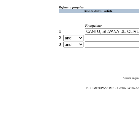
Refinar a pesquisa
Base de dados :
article
Pesquisar
1
2
3
Search engin
BIREME/OPAS/OMS - Centro Latino-Ame