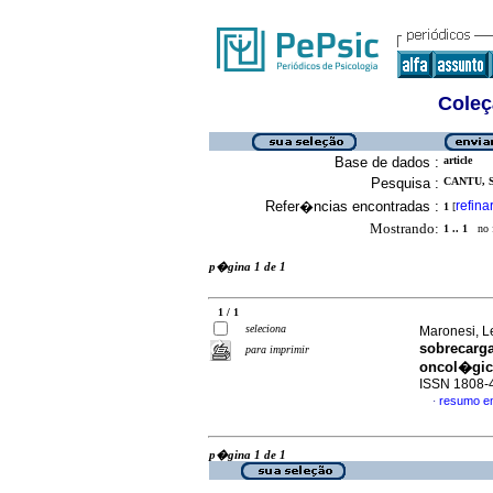
Coleç
Base de dados :
article
Pesquisa :
CANTU, S
Refer�ncias encontradas :
refina
1
[
Mostrando:
1 .. 1
no f
p�gina 1 de 1
1 / 1
seleciona
Maronesi, Le
sobrecarga
para imprimir
oncol�gi
ISSN 1808-
resumo e
·
p�gina 1 de 1