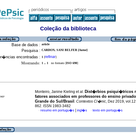
Coleção da biblioteca
Base de dados :
article
Pesquisa :
CARDON, SANI BELFER [Autor]
er�ncias encontradas :
refinar
1
[
]
Mostrando:
1 .. 1
no formato [
ISO 690
]
Dist�rbios psiqui�tricos 
Monteiro, Janine Kieling et al.
fatores associados em professores do ensino privado
imir
Grande do Sul/Brasil
.
Contextos Cl�nic
, Dez 2019, vol.12
862. ISSN 1983-3482
|
resumo em portugu�s
ingl�s
texto em portugu�s
·
·