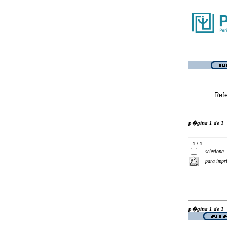
Ref
p�gina 1 de 1
1 / 1
seleciona
para impr
p�gina 1 de 1