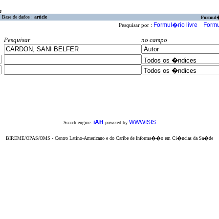
a
Base de dados :
article
Formul
Formul�rio livre
Formu
Pesquisar por :
Pesquisar
no campo
iAH
WWWISIS
Search engine:
powered by
BIREME/OPAS/OMS - Centro Latino-Americano e do Caribe de Informa��o em Ci�ncias da Sa�de