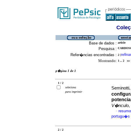
Coleç
Base de dados :
article
Pesquisa :
CARDOSO
Refer�ncias encontradas :
refina
2
[
Mostrando:
1 .. 2
no f
p�gina 1 de 1
1 / 2
seleciona
Seminotti
para imprimir
configu
potencia
V�nculo
,
resumo
·
portugu�s
2 / 2