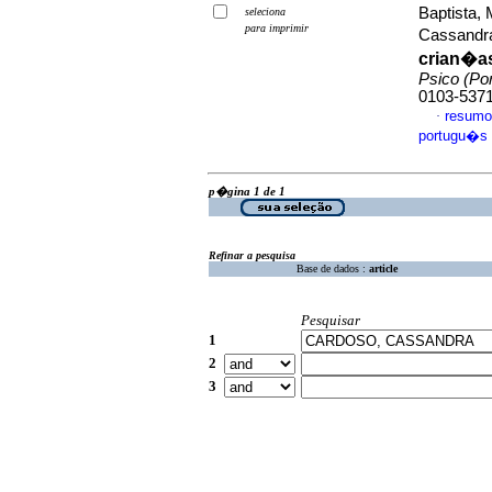
Baptista,
seleciona
para imprimir
Cassand
crian�as
Psico (Por
0103-537
resumo
·
portugu�s
p�gina 1 de 1
Refinar a pesquisa
Base de dados :
article
Pesquisar
1
2
3