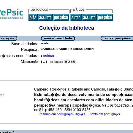
Coleção da biblioteca
Base de dados :
article
Pesquisa :
CARDOSO, FABRICIO BRUNO [Autor]
er�ncias encontradas :
refinar
1
[
]
Mostrando:
1 .. 1
no formato [
ISO 690
]
Carneiro, Ros�ngela Rabello and Cardoso, Fabr�cio Brun
Estimula��o do desenvolvimento de compet�ncias 
imir
hemisf�ricas em escolares com dificuldades de at
perspectiva neuropsicopedag�gica
.
Rev. psicopedag.
, 
no.81, p.458-469. ISSN 0103-8486
|
resumo em portugu�s
ingl�s
texto em portugu�s
·
·