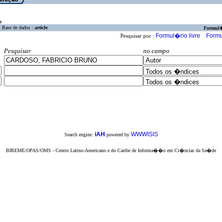
a
Base de dados :
article
Formul
Formul�rio livre
Formu
Pesquisar por :
Pesquisar
no campo
iAH
WWWISIS
Search engine:
powered by
BIREME/OPAS/OMS - Centro Latino-Americano e do Caribe de Informa��o em Ci�ncias da Sa�de