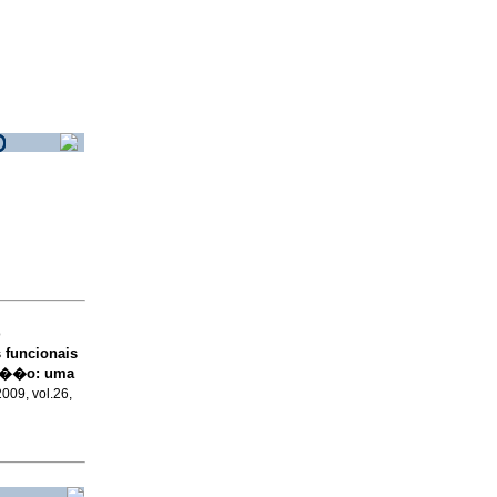
o
funcionais
en��o
:
uma
2009, vol.26,