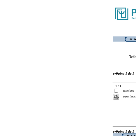
Ref
p�gina 1 de 1
1 / 1
seleciona
para impr
p�gina 1 de 1