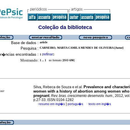
Coleção da biblioteca
Base de dados :
article
Pesquisa :
CARNEIRO, MARTA CAMILA MENDES DE OLIVEIRA [Autor]
er�ncias encontradas :
refinar
1
[
]
Mostrando:
1 .. 1
no formato [
ISO 690
]
Prevalence and characteri
Silva, Rebeca de Souza e et al.
women with a history of abortion among women wh
imir
pregnant
.
Rev. bras. crescimento desenvolv. hum.
, 2012, vol
p.27-33. ISSN 0104-1282
|
resumo em ingl�s
portugu�s
texto em ingl�s
·
·