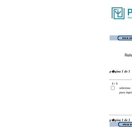
Ref
p�gina 1 de 1
1 / 1
seleciona
para impr
p�gina 1 de 1