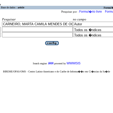
a
Base de dados :
article
Formul
Formul�rio livre
Formu
Pesquisar por :
Pesquisar
no campo
iAH
WWWISIS
Search engine:
powered by
BIREME/OPAS/OMS - Centro Latino-Americano e do Caribe de Informa��o em Ci�ncias da Sa�de