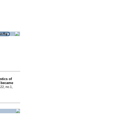
stics of
o became
.22, no.1,