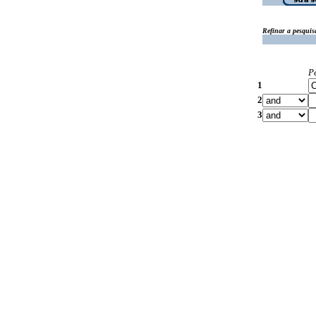
Refinar a pesquis
P
1
2
3