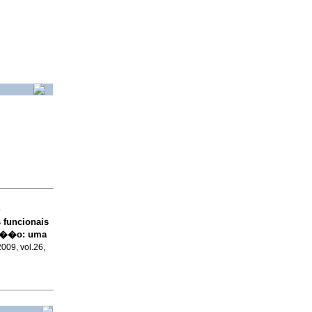
o
funcionais
en��o
:
uma
2009, vol.26,