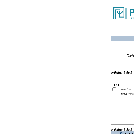
Ref
p�gina 1 de 1
1 / 1
seleciona
para impr
p�gina 1 de 1