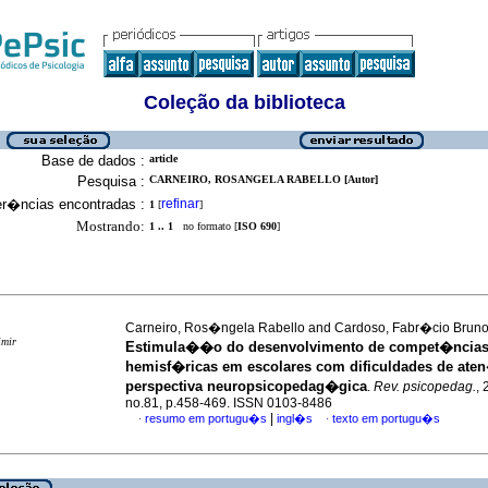
Coleção da biblioteca
Base de dados :
article
Pesquisa :
CARNEIRO, ROSANGELA RABELLO [Autor]
er�ncias encontradas :
refinar
1
[
]
Mostrando:
1 .. 1
no formato [
ISO 690
]
Carneiro, Ros�ngela Rabello and Cardoso, Fabr�cio Brun
imir
Estimula��o do desenvolvimento de compet�ncias 
hemisf�ricas em escolares com dificuldades de at
perspectiva neuropsicopedag�gica
.
Rev. psicopedag.
, 
no.81, p.458-469. ISSN 0103-8486
|
resumo em portugu�s
ingl�s
texto em portugu�s
·
·