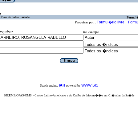
a
Base de dados :
article
Formul
Formul�rio livre
Formu
Pesquisar por :
esquisar
no campo
iAH
WWWISIS
Search engine:
powered by
BIREME/OPAS/OMS - Centro Latino-Americano e do Caribe de Informa��o em Ci�ncias da Sa�de