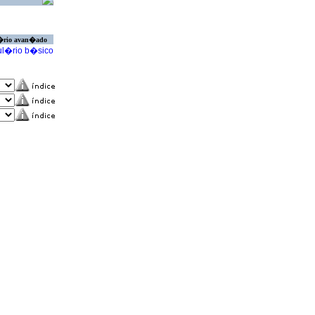
�rio avan�ado
l�rio b�sico