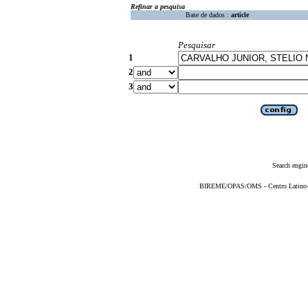
Refinar a pesquisa
Base de dados :
article
Pesquisar
1
2
3
Search engin
BIREME/OPAS/OMS - Centro Latino-Am