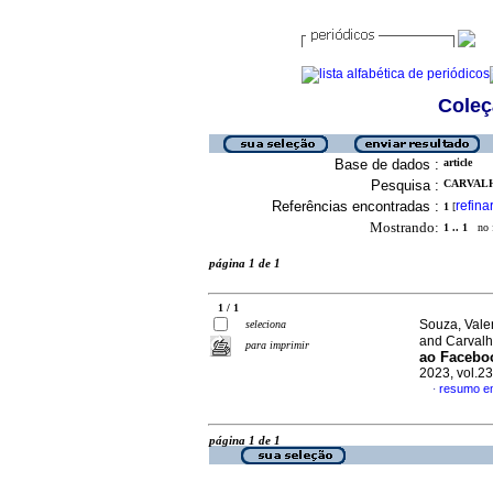
Coleç
Base de dados :
article
Pesquisa :
CARVALH
Referências encontradas :
refina
1
[
Mostrando:
1 .. 1
no f
página 1 de 1
1 / 1
Souza, Vale
seleciona
and Carvalh
para imprimir
ao Facebo
2023, vol.2
resumo e
·
página 1 de 1