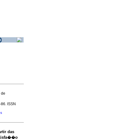
 de
4-86. ISSN
�s
rtir das
atisfa��o