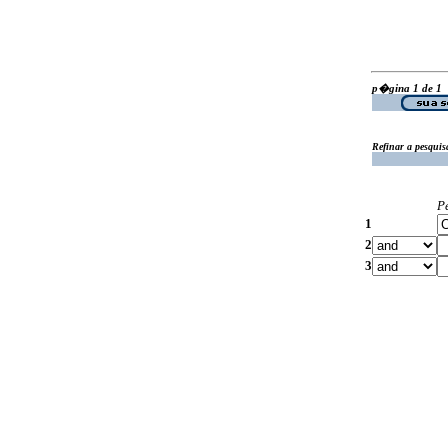
p�gina 1 de 1
Refinar a pesquis
P
1
2
3