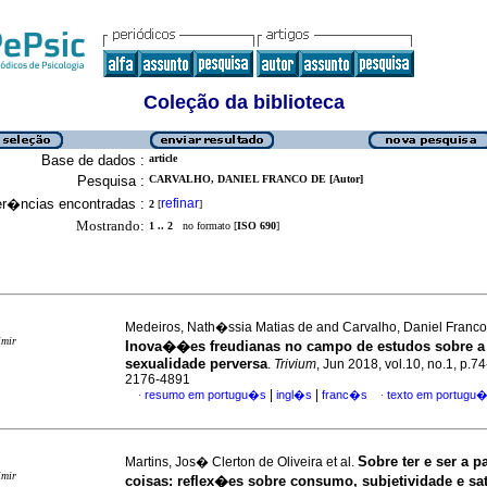
Coleção da biblioteca
Base de dados :
article
Pesquisa :
CARVALHO, DANIEL FRANCO DE [Autor]
er�ncias encontradas :
refinar
2
[
]
Mostrando:
1 .. 2
no formato [
ISO 690
]
Medeiros, Nath�ssia Matias de and Carvalho, Daniel Franco
imir
Inova��es freudianas no campo de estudos sobre a
sexualidade perversa
.
Trivium
, Jun 2018, vol.10, no.1, p.7
2176-4891
|
|
resumo em portugu�s
ingl�s
franc�s
texto em portugu
·
·
Sobre ter e ser a pa
Martins, Jos� Clerton de Oliveira et al.
imir
coisas
:
reflex�es sobre consumo, subjetividade e s