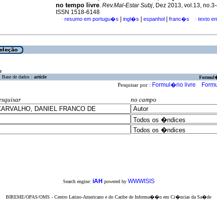
no tempo livre
.
Rev.Mal-Estar Subj
, Dez 2013, vol.13, no.3
ISSN 1518-6148
|
|
|
resumo em portugu�s
ingl�s
espanhol
franc�s
texto e
·
·
a
Base de dados :
article
Formul
Formul�rio livre
Formu
Pesquisar por :
esquisar
no campo
iAH
WWWISIS
Search engine:
powered by
BIREME/OPAS/OMS - Centro Latino-Americano e do Caribe de Informa��o em Ci�ncias da Sa�de