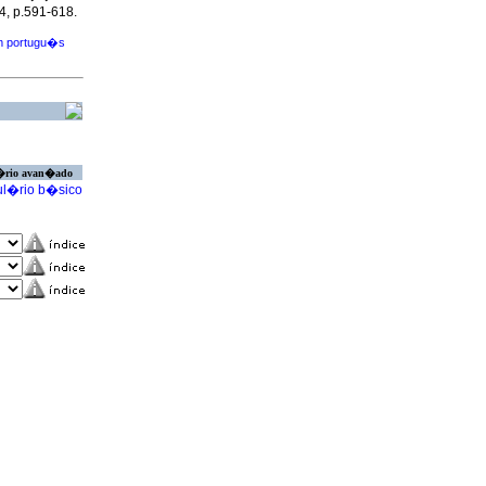
-4, p.591-618.
m portugu�s
�rio avan�ado
l�rio b�sico