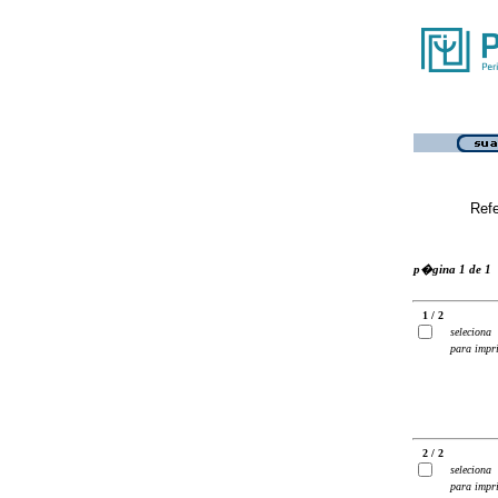
Ref
p�gina 1 de 1
1 / 2
seleciona
para impr
2 / 2
seleciona
para impr