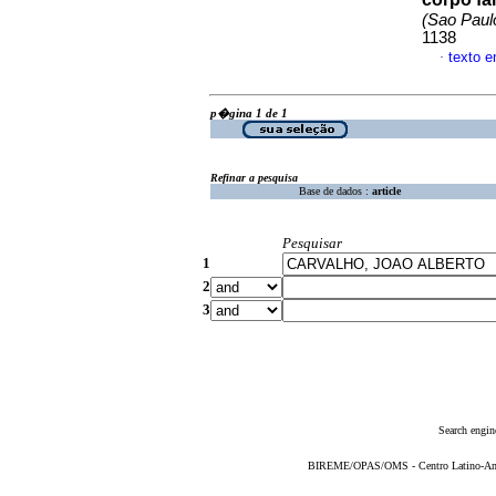
(Sao Paul
1138
texto 
·
p�gina 1 de 1
Refinar a pesquisa
Base de dados :
article
Pesquisar
1
2
3
Search engin
BIREME/OPAS/OMS - Centro Latino-Ame