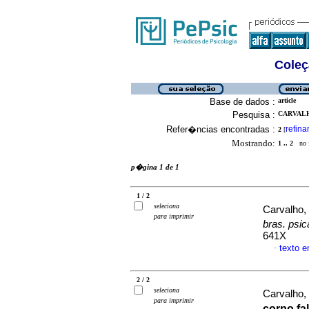
Coleç
Base de dados :
article
Pesquisa :
CARVALH
Refer�ncias encontradas :
refina
2
[
Mostrando:
1 .. 2
no f
p�gina 1 de 1
1 / 2
seleciona
Carvalho,
para imprimir
bras. psi
641X
texto 
·
2 / 2
seleciona
Carvalho,
para imprimir
corpo fa