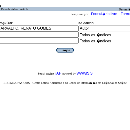
a
Base de dados :
article
Formul
Formul�rio livre
Formu
Pesquisar por :
esquisar
no campo
iAH
WWWISIS
Search engine:
powered by
BIREME/OPAS/OMS - Centro Latino-Americano e do Caribe de Informa��o em Ci�ncias da Sa�de