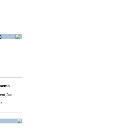
mento
m
prof
, Jun
�s