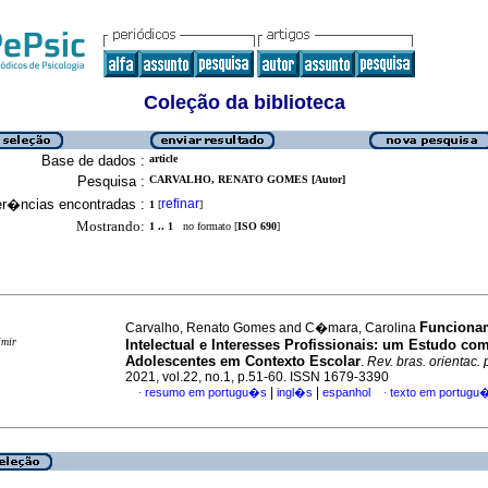
Coleção da biblioteca
Base de dados :
article
Pesquisa :
CARVALHO, RENATO GOMES [Autor]
er�ncias encontradas :
refinar
1
[
]
Mostrando:
1 .. 1
no formato [
ISO 690
]
Funciona
Carvalho, Renato Gomes and C�mara, Carolina
imir
Intelectual e Interesses Profissionais: um Estudo co
Adolescentes em Contexto Escolar
.
Rev. bras. orientac. 
2021, vol.22, no.1, p.51-60. ISSN 1679-3390
|
|
resumo em portugu�s
ingl�s
espanhol
texto em portugu
·
·