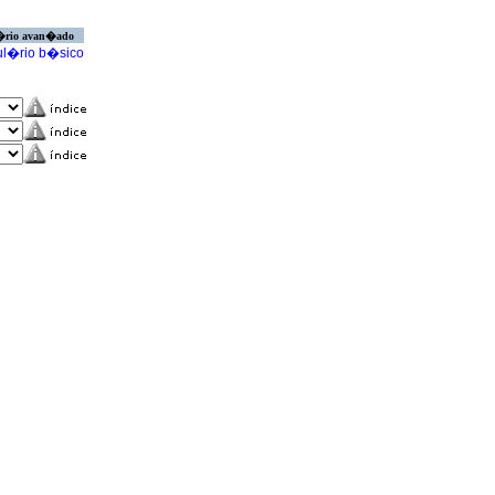
�rio avan�ado
l�rio b�sico