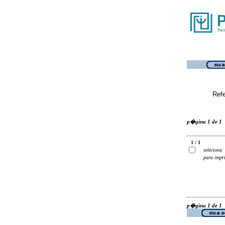
Ref
p�gina 1 de 1
1 / 1
seleciona
para impr
p�gina 1 de 1