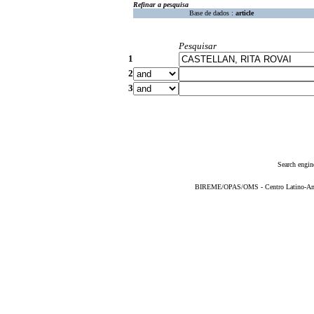
Refinar a pesquisa
Base de dados :
article
Pesquisar
1
2
3
Search engin
BIREME/OPAS/OMS - Centro Latino-Ame