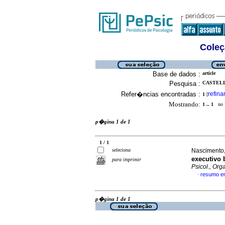
Coleç
Base de dados :
article
Pesquisa :
CASTELLA
Refer�ncias encontradas :
refina
1
[
Mostrando:
1 .. 1
no f
p�gina 1 de 1
1 / 1
seleciona
Nascimento,
executivo
para imprimir
Psicol., Org
resumo e
·
p�gina 1 de 1