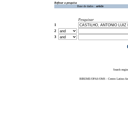
Refinar a pesquisa
Base de dados :
article
Pesquisar
1
2
3
Search engin
BIREME/OPAS/OMS - Centro Latino-Ame