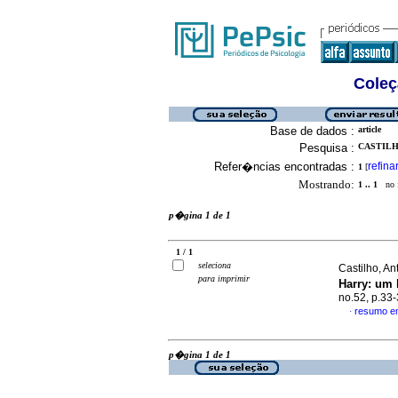
Coleç
Base de dados :
article
Pesquisa :
CASTILH
Refer�ncias encontradas :
refina
1
[
Mostrando:
1 .. 1
no f
p�gina 1 de 1
1 / 1
seleciona
Castilho, An
para imprimir
Harry
:
um 
no.52, p.33
resumo e
·
p�gina 1 de 1