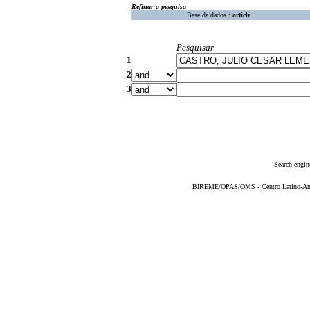
Refinar a pesquisa
Base de dados :
article
Pesquisar
1
2
3
Search engin
BIREME/OPAS/OMS - Centro Latino-Ame