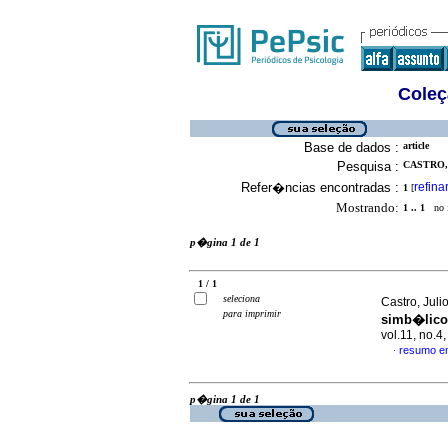
Coleç
Base de dados :
article
Pesquisa :
CASTRO,
Refer�ncias encontradas :
refina
1
[
Mostrando:
1 .. 1
no f
p�gina 1 de 1
1 / 1
seleciona
Castro, Jul
para imprimir
simb�lico
vol.11, no.
resumo e
·
p�gina 1 de 1