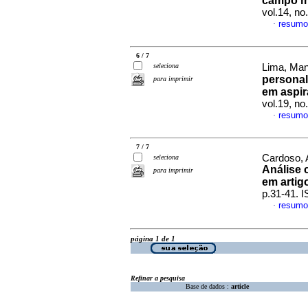
campo mu
vol.14, n
resumo
·
6 / 7
seleciona
Lima, Manu
personal
para imprimir
em aspir
vol.19, n
resumo
·
7 / 7
Cardoso, 
seleciona
Análise 
para imprimir
em artig
p.31-41. 
resumo
·
página 1 de 1
Refinar a pesquisa
Base de dados :
article