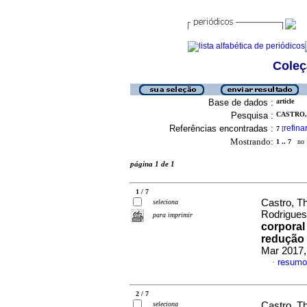
Coleç
Base de dados :
article
Pesquisa :
CASTRO,
Referências encontradas :
refina
7
[
Mostrando:
1 .. 7
no f
página 1 de 1
1 / 7
Castro, T
seleciona
Rodrigue
para imprimir
corporal
redução
Mar 2017,
resumo
·
2 / 7
seleciona
Castro, T