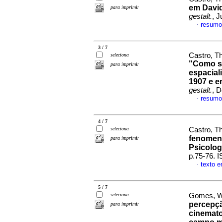
em David
para imprimir
gestalt.
, J
resumo
·
3 / 7
Castro, T
seleciona
"Como s
para imprimir
espacial
1907 e e
gestalt.
, 
resumo
·
4 / 7
seleciona
Castro, T
fenomeno
para imprimir
Psicolog
p.75-76. 
texto 
·
5 / 7
seleciona
Gomes, Wi
percepçã
para imprimir
cinemato