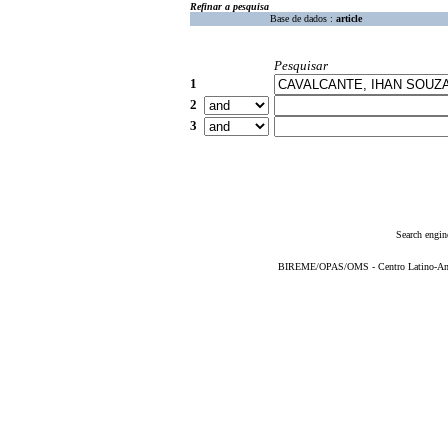
Refinar a pesquisa
Base de dados :
article
Pesquisar
1
2
3
Search engin
BIREME/OPAS/OMS - Centro Latino-Ame