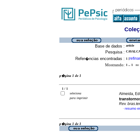
Coleç
Base de dados :
article
Pesquisa :
CAVALCA
Refer�ncias encontradas :
refina
1
[
Mostrando:
1 .. 1
no f
p�gina 1 de 1
1 / 1
seleciona
Almeida, Ed
para imprimir
transtorno
Rev. bras.te
resumo e
·
p�gina 1 de 1