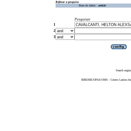
Refinar a pesquisa
Base de dados :
article
Pesquisar
1
2
3
Search engin
BIREME/OPAS/OMS - Centro Latino-Ame