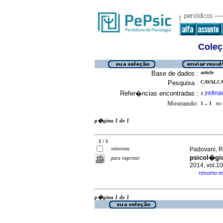
Coleç
Base de dados :
article
Pesquisa :
CAVALCA
Refer�ncias encontradas :
refina
1
[
Mostrando:
1 .. 1
no f
p�gina 1 de 1
1 / 1
seleciona
Padovani, R
psicol�gic
para imprimir
2014, vol.1
resumo e
·
p�gina 1 de 1