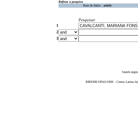
Refinar a pesquisa
Base de dados :
article
Pesquisar
1
2
3
Search engin
BIREME/OPAS/OMS - Centro Latino-Ame