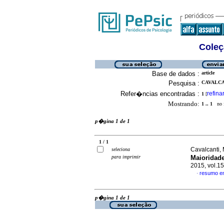
Coleç
Base de dados :
article
Pesquisa :
CAVALCA
Refer�ncias encontradas :
refina
1
[
Mostrando:
1 .. 1
no f
p�gina 1 de 1
1 / 1
Cavalcanti,
seleciona
para imprimir
Maioridade
2015, vol.1
resumo e
·
p�gina 1 de 1