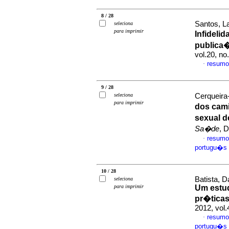
8 / 28
Santos, L
seleciona
para imprimir
Infidelid
publica
vol.20, n
resumo
·
9 / 28
seleciona
Cerqueira
para imprimir
dos cam
sexual d
Sa�de
, 
resumo
·
portugu�s
10 / 28
Batista, 
seleciona
para imprimir
Um estud
pr�ticas
2012, vol
resumo
·
portugu�s