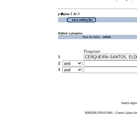
p�gina 1 de 3
Refinar a pesquisa
Base de dados :
article
Pesquisar
1
2
3
Search engin
BIREME/OPAS/OMS - Centro Latino-Ame