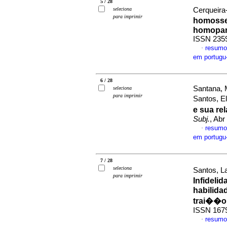
5 / 28
seleciona
Cerqueira-
para imprimir
homosse
homopar
ISSN 235
resumo
·
em portug
6 / 28
Santana, 
seleciona
para imprimir
Santos, E
e sua re
Subj.
, Abr
resumo
·
em portug
7 / 28
seleciona
Santos, L
para imprimir
Infideli
habilida
trai��o
ISSN 167
resumo
·