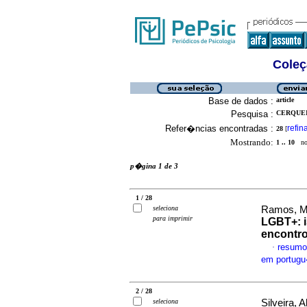
Coleç
Base de dados :
article
Pesquisa :
CERQUEI
Refer�ncias encontradas :
refin
28
[
Mostrando:
1 .. 10
no 
p�gina 1 de 3
1 / 28
seleciona
Ramos, Mo
para imprimir
LGBT+: i
encontr
resumo
·
em portug
2 / 28
seleciona
Silveira,