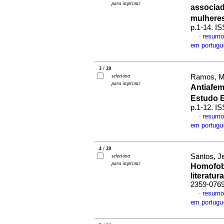
para imprimir
associa
mulhere
p.1-14. I
resumo
·
em portug
3 / 28
seleciona
Ramos, Mo
para imprimir
Antiafe
Estudo E
p.1-12. I
resumo
·
em portug
4 / 28
Santos, J
seleciona
para imprimir
Homofobi
literatura
2359-076
resumo
·
em portug