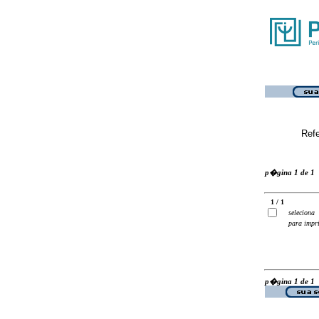
Ref
p�gina 1 de 1
1 / 1
seleciona
para impr
p�gina 1 de 1