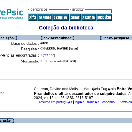
Coleção da biblioteca
Base de dados :
article
Pesquisa :
CHAREUN, DAVIDE [Autor]
er�ncias encontradas :
refinar
1
[
]
Mostrando:
1 .. 1
no formato [
ISO 690
]
Entre V
Chareun, Davide and Maliska, Maur�cio Eug�nio
imir
Pirandello: o olhar descentrador de subjetividades
.
An
2024, vol.13, no.26. ISSN 2316-5197
|
|
|
resumo em portugu�s
ingl�s
franc�s
espanhol
texto e
·
·