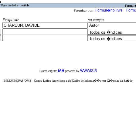
a
Base de dados :
article
Formul
Formul�rio livre
Formu
Pesquisar por :
Pesquisar
no campo
iAH
WWWISIS
Search engine:
powered by
BIREME/OPAS/OMS - Centro Latino-Americano e do Caribe de Informa��o em Ci�ncias da Sa�de