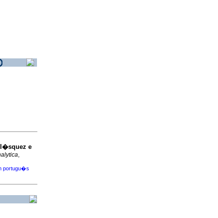
el�squez e
alytica
,
m portugu�s