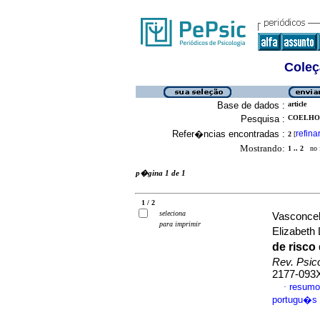
Coleç
Base de dados :
article
Pesquisa :
COELHO,
Refer�ncias encontradas :
refina
2
[
Mostrando:
1 .. 2
no f
p�gina 1 de 1
1 / 2
seleciona
Vasconcel
para imprimir
Elizabeth
de risco
Rev. Psic
2177-093
resumo
·
portugu�s