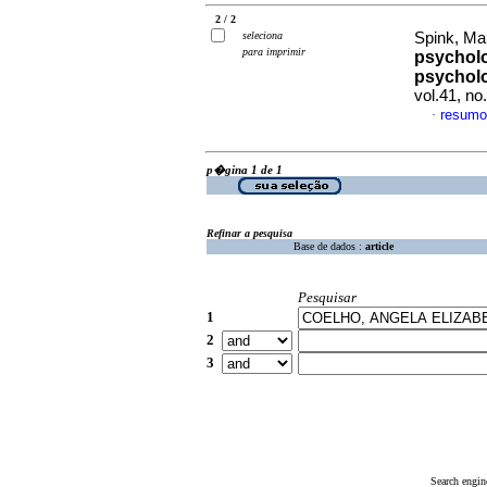
2 / 2
seleciona
Spink, Mar
para imprimir
psychol
psycholo
vol.41, n
resumo
·
p�gina 1 de 1
Refinar a pesquisa
Base de dados :
article
Pesquisar
1
2
3
Search engin