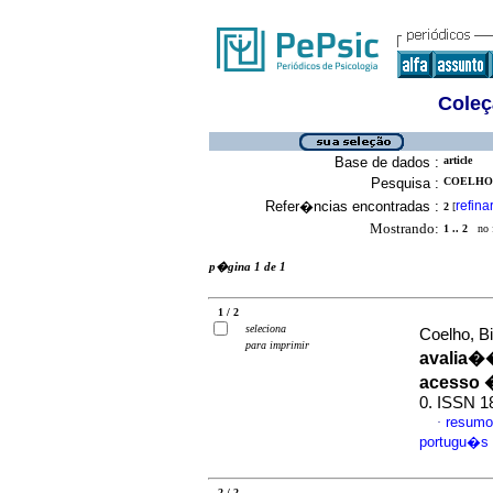
Coleç
Base de dados :
article
Pesquisa :
COELHO,
Refer�ncias encontradas :
refina
2
[
Mostrando:
1 .. 2
no f
p�gina 1 de 1
1 / 2
seleciona
Coelho, Bi
para imprimir
avalia�
acesso 
0. ISSN 1
resumo
·
portugu�s
2 / 2