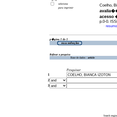
seleciona
Coelho, Bi
para imprimir
avalia�
acesso 
p.0-0. IS
resumo
·
p�gina 1 de 1
Refinar a pesquisa
Base de dados :
article
Pesquisar
1
2
3
Search engin