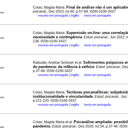
Final de análise não é um aplicati
Colao, Magda Maria.
psicanal.
, Dez 2023, no.60, p.57-68. ISSN 0100-3437
imir
|
resumo em português
inglês
texto em português
·
·
Supervisão
on-line:
uma correlaçã
Colao, Magda Maria.
necessidade e contingência
.
Estud. psicanal.
, Jun 2022, 
imir
138. ISSN 0100-3437
|
resumo em português
inglês
texto em português
·
·
Sofrimentos psíquicos 
Rabuske, Anelise Scheuer et al.
de pandemia
:
da infância à velhice
.
Estud. psicanal.
, De
imir
p.37-48. ISSN 0100-3437
|
resumo em português
inglês
texto em português
·
·
Tecituras psicanalíticas
:
subjetivid
Colao, Magda Maria.
institucionalidade e vincularidade
.
Estud. psicanal.
, Jun
imir
p.221-233. ISSN 0100-3437
|
resumo em português
inglês
texto em português
·
·
Psicanálise ampliada
:
possibi
Colao, Magda Maria et al.
pandemia
.
Estud. psicanal.
, Dez 2020, no.54, p.37-46. ISS
imir