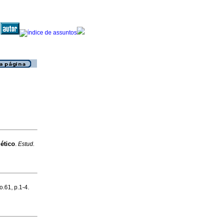
ético
.
Estud.
o.61, p.1-4.