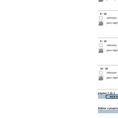
8 / 10
seleciona
para impr
9 / 10
seleciona
para impr
10 / 10
seleciona
para impr
página 1 de 1
Refinar a pesquis