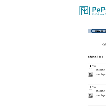
Ref
página 1 de 1
1 / 10
seleciona
para impr
2 / 10
seleciona
para impr