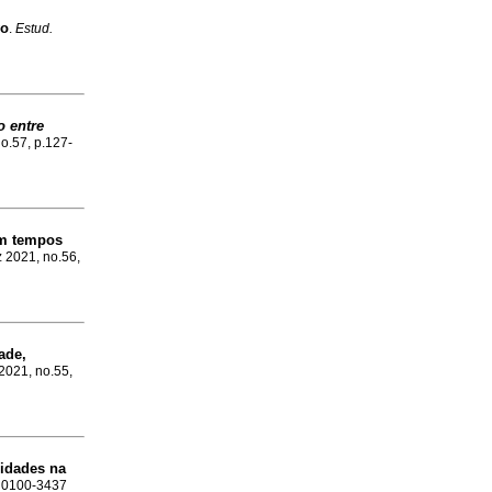
vo
.
Estud.
o entre
no.57, p.127-
em tempos
z 2021, no.56,
ade,
 2021, no.55,
lidades na
N 0100-3437