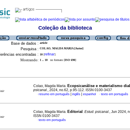
Coleção da biblioteca
Base de dados :
article
Pesquisa :
COLAO, MAGDA MARIA [Autor]
erências encontradas :
refinar
10
[
]
Mostrando:
1 .. 10
no formato [
ISO 690
]
Ecopsicanálise e materialismo dial
Colao, Magda Maria.
psicanal.
, 2024, no.62, p.95-112. ISSN 0100-3437
imir
|
|
resumo em português
inglês
espanhol
texto em português
·
·
Editorial
Colao, Magda Maria.
.
Estud. psicanal.
, Jun 2024, n
ISSN 0100-3437
imir
texto em português
·