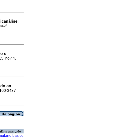
icanálise
:
stud.
o e
15, no.44,
ido ao
 0100-3437
lário avançado
mulário básico