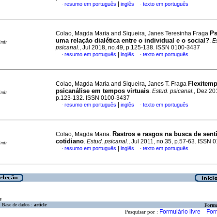
|
resumo em português
inglês
texto em português
·
·
Ps
Colao, Magda Maria and Siqueira, Janes Teresinha Fraga
uma relação dialética entre o individual e o social?
.
E
imir
psicanal.
, Jul 2018, no.49, p.125-138. ISSN 0100-3437
|
resumo em português
inglês
texto em português
·
·
Flexitemp
Colao, Magda Maria and Siqueira, Janes T. Fraga
psicanálise em tempos virtuais
.
Estud. psicanal.
, Dez 20
imir
p.123-132. ISSN 0100-3437
|
resumo em português
inglês
texto em português
·
·
Rastros e rasgos na busca de sent
Colao, Magda Maria.
cotidiano
.
Estud. psicanal.
, Jul 2011, no.35, p.57-63. ISSN
imir
|
resumo em português
inglês
texto em português
·
·
a
Base de dados :
article
Formu
Formulário livre
For
Pesquisar por :