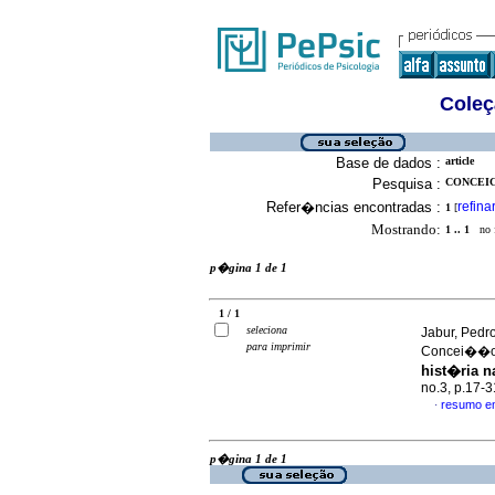
Coleç
Base de dados :
article
Pesquisa :
CONCEIC
Refer�ncias encontradas :
refina
1
[
Mostrando:
1 .. 1
no f
p�gina 1 de 1
1 / 1
seleciona
Jabur, Pedr
para imprimir
Concei��o,
hist�ria n
no.3, p.17-
resumo e
·
p�gina 1 de 1