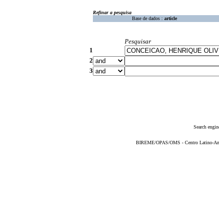
Refinar a pesquisa
Base de dados :
article
Pesquisar
1
2
3
Search engin
BIREME/OPAS/OMS - Centro Latino-Ame