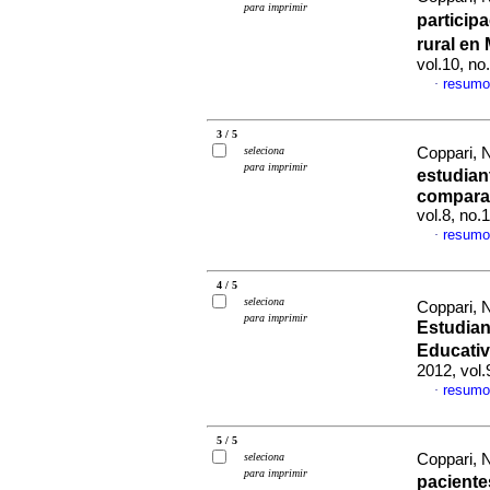
para imprimir
particip
rural en
vol.10, n
resumo
·
3 / 5
seleciona
Coppari, 
para imprimir
estudian
comparad
vol.8, no.
resumo
·
4 / 5
seleciona
Coppari, 
para imprimir
Estudian
Educativ
2012, vol.
resumo
·
5 / 5
seleciona
Coppari, 
para imprimir
paciente