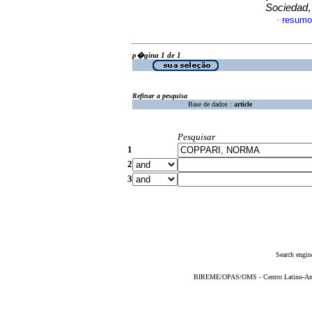
Sociedad
resumo
·
p�gina 1 de 1
Refinar a pesquisa
Base de dados :
article
Pesquisar
1
2
3
Search engin
BIREME/OPAS/OMS - Centro Latino-Ame