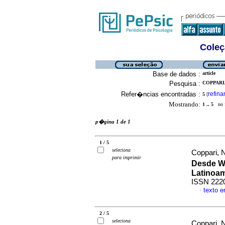
Coleç
Base de dados :
article
Pesquisa :
COPPARI,
Refer�ncias encontradas :
refina
5
[
Mostrando:
1 .. 5
no f
p�gina 1 de 1
1 / 5
seleciona
Coppari,
para imprimir
Desde Wi
Latinoa
ISSN 222
texto 
·
2 / 5
seleciona
Coppari, 