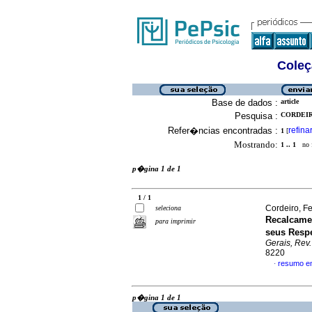
Coleç
Base de dados :
article
Pesquisa :
CORDEIRO
Refer�ncias encontradas :
refina
1
[
Mostrando:
1 .. 1
no f
p�gina 1 de 1
1 / 1
Cordeiro, Fe
seleciona
Recalcame
para imprimir
seus Resp
Gerais, Rev. 
8220
resumo e
·
p�gina 1 de 1