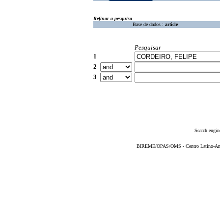
Refinar a pesquisa
Base de dados :
article
Pesquisar
1
2
3
Search engin
BIREME/OPAS/OMS - Centro Latino-Ame