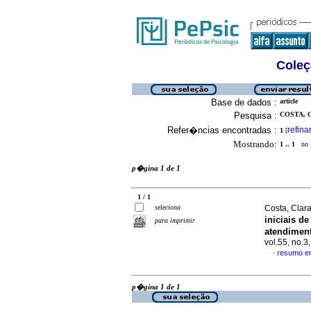
Coleç
Base de dados :
article
Pesquisa :
COSTA, 
Refer�ncias encontradas :
refina
1
[
Mostrando:
1 .. 1
no f
p�gina 1 de 1
1 / 1
seleciona
Costa, Clar
iniciais d
para imprimir
atendimen
vol.55, no.
resumo e
·
p�gina 1 de 1