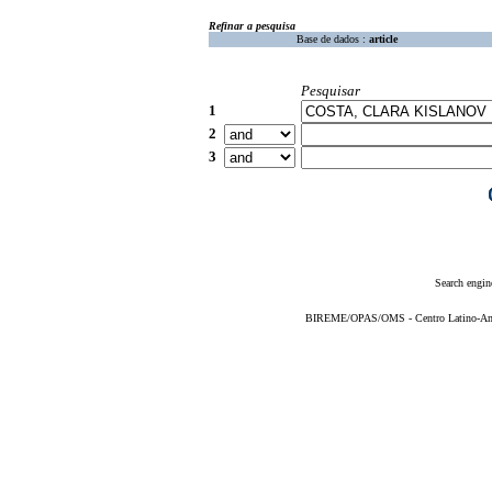
Refinar a pesquisa
Base de dados :
article
Pesquisar
1
2
3
Search engin
BIREME/OPAS/OMS - Centro Latino-Ame