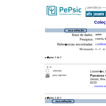
Coleç
Base de dados :
article
Pesquisa :
COSTA, D
Refer�ncias encontradas :
refina
1
[
Mostrando:
1 .. 1
no f
p�gina 1 de 1
1 / 1
seleciona
Louren�o, 
para imprimir
Parceiros
Gerais, Rev. 
8220
resumo e
·
p�gina 1 de 1