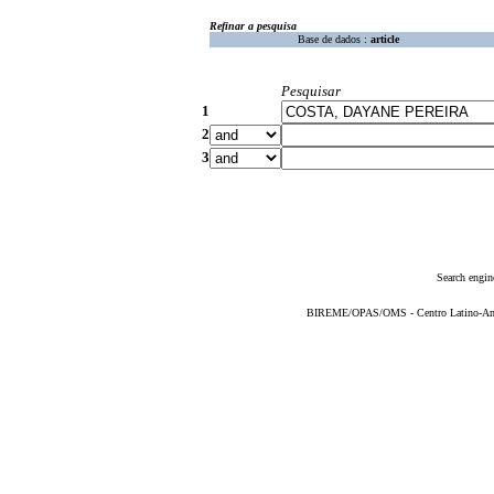
Refinar a pesquisa
Base de dados :
article
Pesquisar
1
2
3
Search engin
BIREME/OPAS/OMS - Centro Latino-Ame