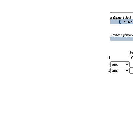
p�gina 1 de 1
Refinar a pesquis
P
1
2
3