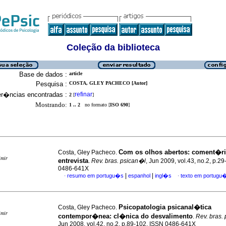
Coleção da biblioteca
Base de dados :
article
Pesquisa :
COSTA, GLEY PACHECO [Autor]
er�ncias encontradas :
refinar
2
[
]
Mostrando:
1 .. 2
no formato [
ISO 690
]
Com os olhos abertos
:
coment�r
Costa, Gley Pacheco.
imir
entrevista
.
Rev. bras. psican�l
, Jun 2009, vol.43, no.2, p.2
0486-641X
|
|
resumo em portugu�s
espanhol
ingl�s
texto em portugu
·
·
Psicopatologia psicanal�tica
Costa, Gley Pacheco.
imir
contempor�nea
:
cl�nica do desvalimento
.
Rev. bras.
Jun 2008, vol.42, no.2, p.89-102. ISSN 0486-641X