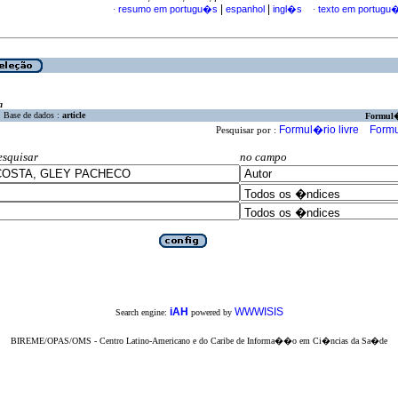
|
|
resumo em portugu�s
espanhol
ingl�s
texto em portugu
·
·
a
Base de dados :
article
Formul
Formul�rio livre
Formu
Pesquisar por :
esquisar
no campo
iAH
WWWISIS
Search engine:
powered by
BIREME/OPAS/OMS - Centro Latino-Americano e do Caribe de Informa��o em Ci�ncias da Sa�de