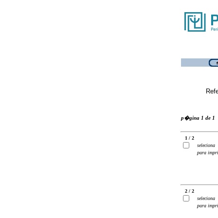
Ref
p�gina 1 de 1
1 / 2
seleciona
para impr
2 / 2
seleciona
para impr