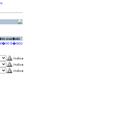
�s
�rio avan�ado
l�rio b�sico