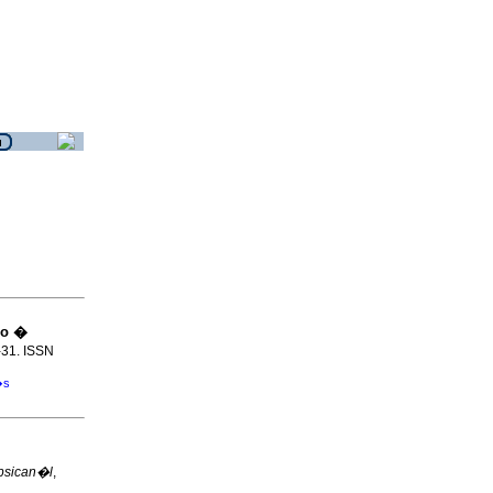
io �
9-31. ISSN
�s
 psican�l
,