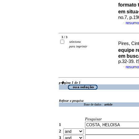
formato 
em situ
no.7, p.1
resumo
·
3 / 3
seleciona
Pires, Cin
para imprimir
equipe r
em busc
p.32-39. 
resumo
·
p�gina 1 de 1
Refinar a pesquisa
Base de dados :
article
Pesquisar
1
2
3