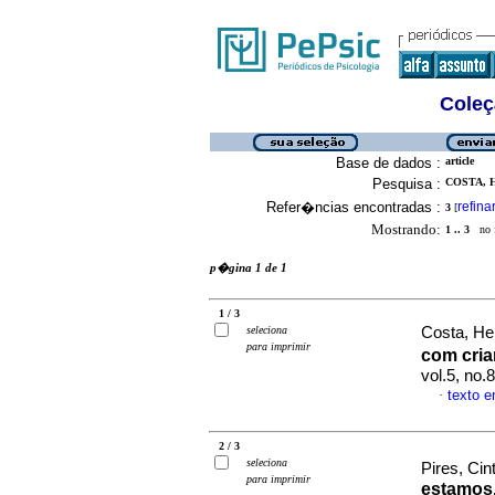
Coleç
Base de dados :
article
Pesquisa :
COSTA, H
Refer�ncias encontradas :
refina
3
[
Mostrando:
1 .. 3
no f
p�gina 1 de 1
1 / 3
seleciona
Costa, He
para imprimir
com cri
vol.5, no
texto 
·
2 / 3
seleciona
Pires, Cin
para imprimir
estamos,