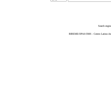
Search engin
BIREME/OPAS/OMS - Centro Latino-Ame