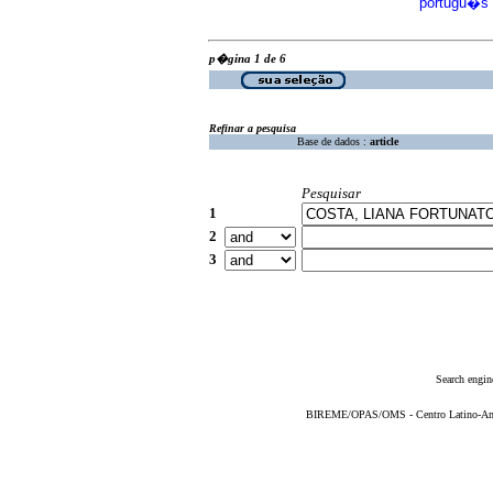
portugu�s
p�gina 1 de 6
Refinar a pesquisa
Base de dados :
article
Pesquisar
1
2
3
Search engin
BIREME/OPAS/OMS - Centro Latino-Ame