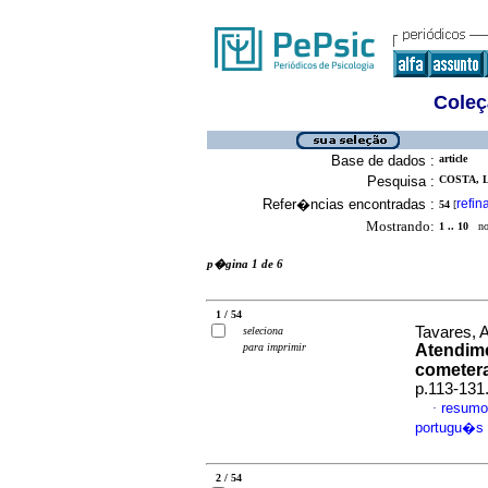
Coleç
Base de dados :
article
Pesquisa :
COSTA, 
Refer�ncias encontradas :
refin
54
[
Mostrando:
1 .. 10
no 
p�gina 1 de 6
1 / 54
Tavares, 
seleciona
para imprimir
Atendime
cometer
p.113-131
resumo
·
portugu�s
2 / 54