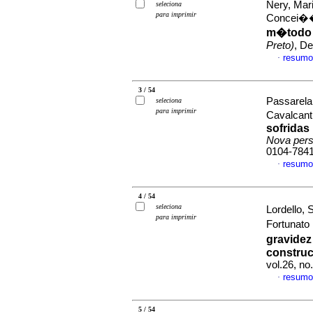
Nery, Mar
seleciona
para imprimir
Concei��
m�todo d
Preto)
, D
resumo
·
3 / 54
Passarela,
seleciona
para imprimir
Cavalcant
sofridas
Nova persp
0104-784
resumo
·
4 / 54
seleciona
Lordello,
para imprimir
Fortunato
gravidez
construc
vol.26, n
resumo
·
5 / 54