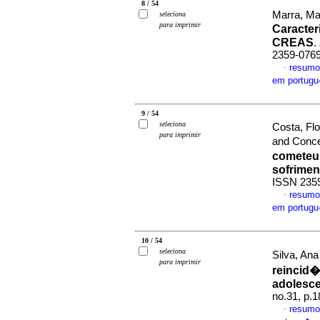
8 / 54
Marra, Ma
seleciona
para imprimir
Caracter
CREAS
.
2359-076
resumo
·
em portug
9 / 54
seleciona
Costa, Fl
para imprimir
and Conc
cometeu 
sofrimen
ISSN 235
resumo
·
em portug
10 / 54
seleciona
Silva, An
para imprimir
reincid�
adolesce
no.31, p.
resumo
·