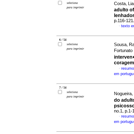
seleciona
Costa, Li
para imprimir
adulto o
lenhado
p.116-121
texto 
·
6 / 54
Sousa, Ra
seleciona
para imprimir
Fortunato
interven
coragem
resumo
·
em portug
7 / 54
seleciona
Nogueira,
para imprimir
do adult
psicosso
no.1, p.1
resumo
·
em portug