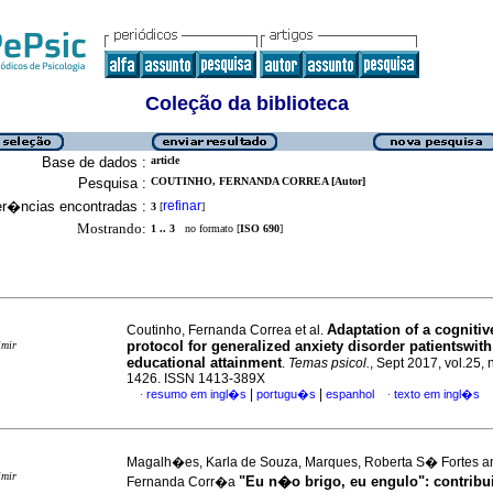
Coleção da biblioteca
Base de dados :
article
Pesquisa :
COUTINHO, FERNANDA CORREA [Autor]
er�ncias encontradas :
refinar
3
[
]
Mostrando:
1 .. 3
no formato [
ISO 690
]
Adaptation of a cognitiv
Coutinho, Fernanda Correa et al.
protocol for generalized anxiety disorder patientswit
imir
educational attainment
.
Temas psicol.
, Sept 2017, vol.25, 
1426. ISSN 1413-389X
|
|
resumo em ingl�s
portugu�s
espanhol
texto em ingl�s
·
·
Magalh�es, Karla de Souza, Marques, Roberta S� Fortes a
imir
"Eu n�o brigo, eu engulo"
:
contrib
Fernanda Corr�a