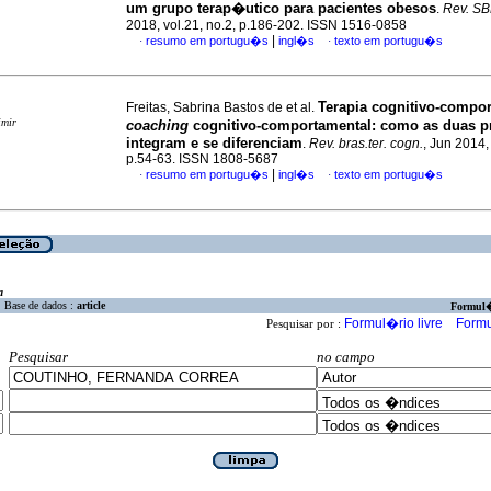
um grupo terap�utico para pacientes obesos
.
Rev. S
2018, vol.21, no.2, p.186-202. ISSN 1516-0858
|
resumo em portugu�s
ingl�s
texto em portugu�s
·
·
Terapia cognitivo-compor
Freitas, Sabrina Bastos de et al.
imir
coaching
cognitivo-comportamental
:
como as duas p
integram e se diferenciam
.
Rev. bras.ter. cogn.
, Jun 2014, 
p.54-63. ISSN 1808-5687
|
resumo em portugu�s
ingl�s
texto em portugu�s
·
·
a
Base de dados :
article
Formul
Formul�rio livre
Formu
Pesquisar por :
Pesquisar
no campo