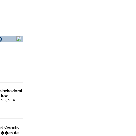
e-behavioral
h low
no.3, p.1411-
nd Coutinho,
ui��es de