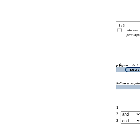
3 / 3
seleciona
para impr
p�gina 1 de 1
Refinar a pesquis
1
2
3