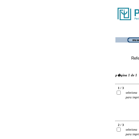
Ref
p�gina 1 de 1
1 / 3
seleciona
para impr
2 / 3
seleciona
para impr