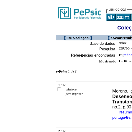
Coleç
Base de dados :
article
Pesquisa :
COUTO, 
Refer�ncias encontradas :
refin
12
[
Mostrando:
1 .. 10
no 
p�gina 1 de 2
1 / 12
seleciona
Moreno, Ig
para imprimir
Desenvol
Transtor
no.2, p.9
resumo
·
portugu�s
2 / 12