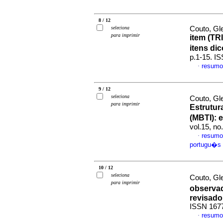
8 / 12
seleciona
Couto, Gl
para imprimir
item (TRI
itens di
p.1-15. I
resumo
·
9 / 12
seleciona
Couto, Gl
para imprimir
Estrutur
(MBTI)
:
e
vol.15, n
resumo
·
portugu�s
10 / 12
seleciona
Couto, Gle
para imprimir
observad
revisado
ISSN 167
resumo
·