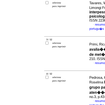
Tavares, 
seleciona
para imprimir
Limongi 
interpes
psicolog
ISSN 223
resumo
·
portugu�s
3 / 12
seleciona
Primi, Ric
para imprimir
avalia�
de met�
210. ISSN
resumo
·
4 / 12
Pedrosa, 
seleciona
para imprimir
Roselma
grupo pa
aten��o
no.3, p.4
resumo
·