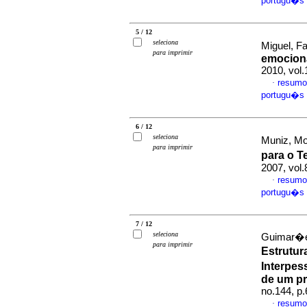
portugu�s
5 / 12
seleciona
Miguel, Fa
para imprimir
emocion
2010, vol.
resumo
·
portugu�s
6 / 12
seleciona
Muniz, Mon
para imprimir
para o 
2007, vol.
resumo
·
portugu�s
7 / 12
seleciona
Guimar�es
para imprimir
Estrutur
Interpess
de um pr
no.144, p
resumo
·