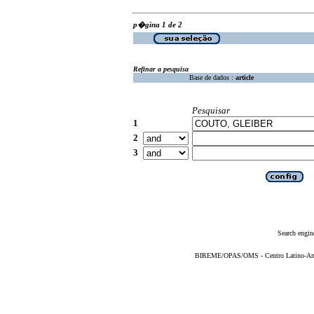
p�gina 1 de 2
Refinar a pesquisa
Base de dados :
article
Pesquisar
1
2
3
Search engin
BIREME/OPAS/OMS - Centro Latino-Ame