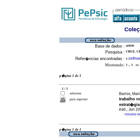
Coleç
Base de dados :
article
Pesquisa :
CRUZ, C
Refer�ncias encontradas :
refina
1
[
Mostrando:
1 .. 1
no f
p�gina 1 de 1
1 / 1
seleciona
Barros, Mar
trabalho 
para imprimir
estrat�gi
trab.
, Jun 2
resumo e
·
p�gina 1 de 1