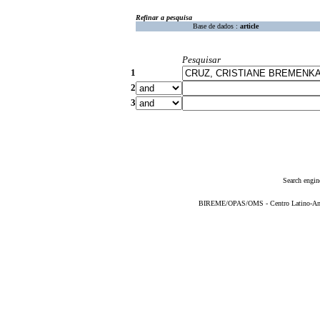
Refinar a pesquisa
Base de dados :
article
Pesquisar
1
2
3
Search engin
BIREME/OPAS/OMS - Centro Latino-Ame