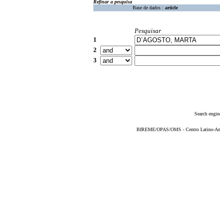
Refinar a pesquisa
Base de dados :
article
Pesquisar
1
2
3
Search engin
BIREME/OPAS/OMS - Centro Latino-Ame