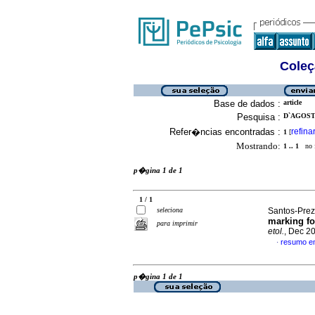
Coleç
Base de dados :
article
Pesquisa :
D`AGOSTO
Refer�ncias encontradas :
refina
1
[
Mostrando:
1 .. 1
no f
p�gina 1 de 1
1 / 1
seleciona
Santos-Prez
marking fo
para imprimir
etol.
, Dec 2
resumo e
·
p�gina 1 de 1