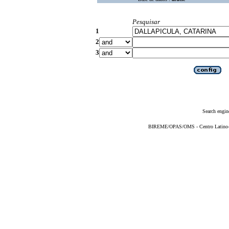
Pesquisar
1
2
3
Search engin
BIREME/OPAS/OMS - Centro Latino-Am