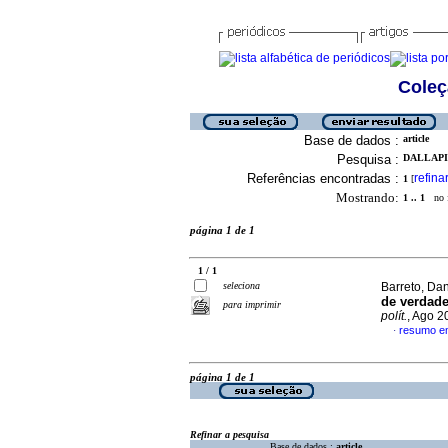
Coleç
Base de dados :
article
Pesquisa :
DALLAPIC
Referências encontradas :
refina
1
[
Mostrando:
1 .. 1
no f
página 1 de 1
1 / 1
seleciona
Barreto, Dan
de verdade
para imprimir
polít.
, Ago 2
resumo e
·
página 1 de 1
Refinar a pesquisa
Base de dados :
article