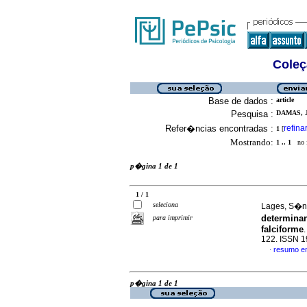
Coleç
Base de dados :
article
Pesquisa :
DAMAS, J
Refer�ncias encontradas :
refina
1
[
Mostrando:
1 .. 1
no f
p�gina 1 de 1
1 / 1
seleciona
Lages, S�ni
determinan
para imprimir
falciforme
122. ISSN 
resumo e
·
p�gina 1 de 1