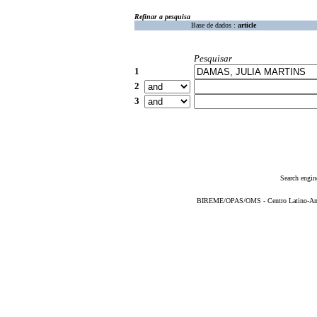
Refinar a pesquisa
Base de dados :
article
Pesquisar
1
2
3
Search engin
BIREME/OPAS/OMS - Centro Latino-Ame