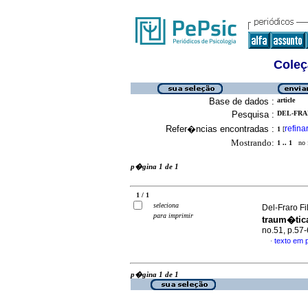
Coleç
Base de dados :
article
Pesquisa :
DEL-FRAR
Refer�ncias encontradas :
refina
1
[
Mostrando:
1 .. 1
no f
p�gina 1 de 1
1 / 1
seleciona
Del-Fraro F
para imprimir
traum�tic
no.51, p.57
texto em
·
p�gina 1 de 1