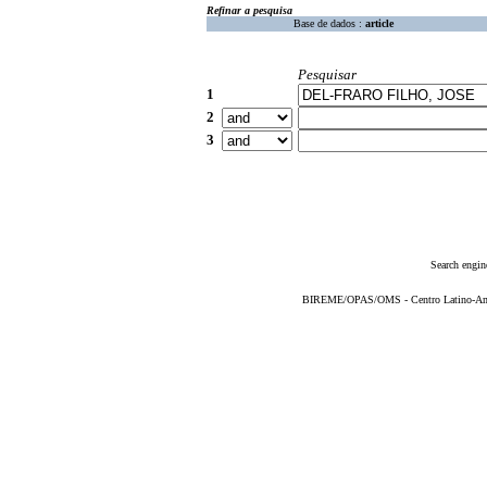
Refinar a pesquisa
Base de dados :
article
Pesquisar
1
2
3
Search engin
BIREME/OPAS/OMS - Centro Latino-Ame