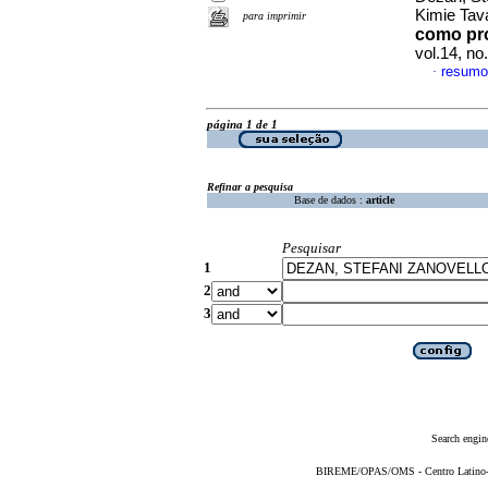
Kimie Ta
para imprimir
como pro
vol.14, n
resumo
·
página 1 de 1
Refinar a pesquisa
Base de dados :
article
Pesquisar
1
2
3
Search engin
BIREME/OPAS/OMS - Centro Latino-Am