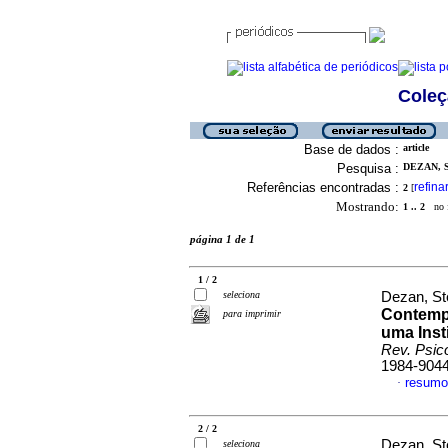
Coleç
Base de dados :
article
Pesquisa :
DEZAN, 
Referências encontradas :
refina
2
[
Mostrando:
1 .. 2
no f
página 1 de 1
1 / 2
seleciona
Dezan, St
Contemp
para imprimir
uma Inst
Rev. Psic
1984-904
resumo
·
2 / 2
Dezan, St
seleciona