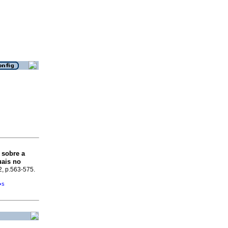
 sobre a
uais no
.2, p.563-575.
�s