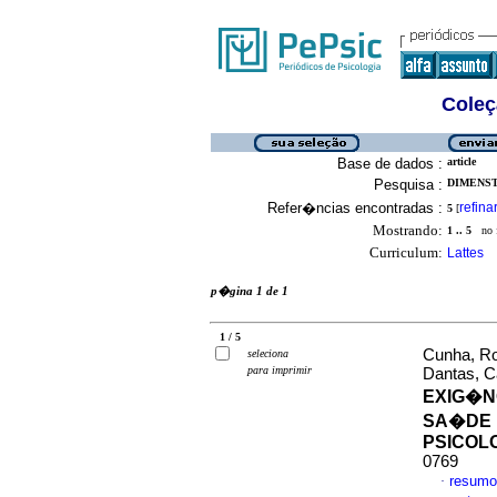
Coleç
Base de dados :
article
Pesquisa :
DIMENST
Refer�ncias encontradas :
refina
5
[
Mostrando:
1 .. 5
no f
Curriculum:
Lattes
p�gina 1 de 1
1 / 5
Cunha, Ro
seleciona
para imprimir
Dantas, C
EXIG�N
SA�DE 
PSICOL
0769
resumo
·