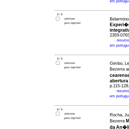
em portug
2 / 5
Belarmino
seleciona
para imprimir
Experi�n
integrati
2359-076
resumo
·
em portug
3 / 5
Gimbo, Le
seleciona
para imprimir
Bezerra a
cearens
abertura
p.115-128
resumo
·
em portug
4 / 5
seleciona
Rocha, Ju
para imprimir
M
Bezerra
da An�li