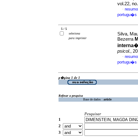
vol.22, n
resumo
·
portugu�s
5 / 5
Silva, Ma
seleciona
para imprimir
M
Bezerra
interna
psicol.
, 2
resumo
·
portugu�s
p�gina 1 de 1
Refinar a pesquisa
Base de dados :
article
Pesquisar
1
2
3