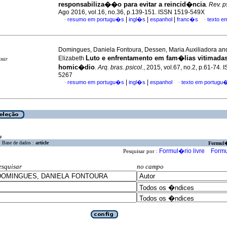
responsabiliza��o para evitar a reincid�ncia
.
Rev. p
Ago 2016, vol.16, no.36, p.139-151. ISSN 1519-549X
|
|
|
resumo em portugu�s
ingl�s
espanhol
franc�s
texto e
·
·
Domingues, Daniela Fontoura, Dessen, Maria Auxiliadora an
Luto e enfrentamento em fam�lias vitimada
Elizabeth
imir
homic�dio
.
Arq. bras. psicol.
, 2015, vol.67, no.2, p.61-74.
5267
|
|
resumo em portugu�s
ingl�s
espanhol
texto em portugu
·
·
a
Base de dados :
article
Formul
Formul�rio livre
Formu
Pesquisar por :
esquisar
no campo