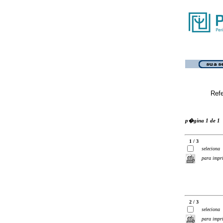
Ref
p�gina 1 de 1
1 / 3
seleciona
para impr
2 / 3
seleciona
para impr