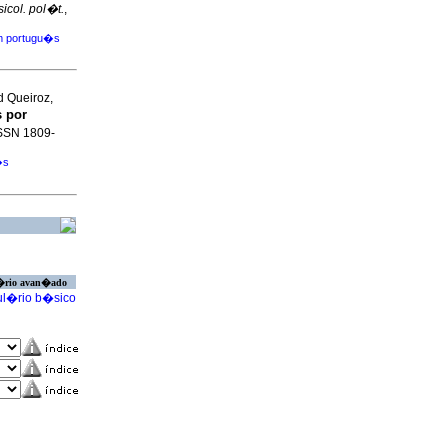
sicol. pol�t.
,
m portugu�s
d Queiroz,
s por
 ISSN 1809-
�s
�rio avan�ado
l�rio b�sico