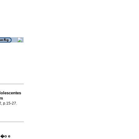
olescentes
em
2, p.15-27.
��o e