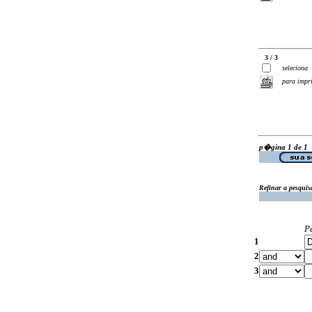
3 / 3
seleciona
para impr
p�gina 1 de 1
Refinar a pesquis
P
1
2
3