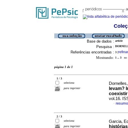
Coleç
Base de dados :
article
Pesquisa :
DORNELL
Referências encontradas :
refina
3
[
Mostrando:
1 .. 3
no f
página 1 de 1
1 / 3
seleciona
Dornelles,
levam? I
para imprimir
coexisti
vol.16. I
resumo
·
2 / 3
seleciona
Garcia, Ed
história
para imprimir