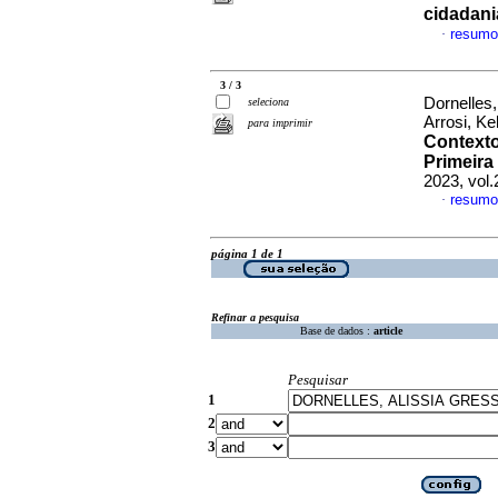
cidadani
resumo
·
3 / 3
Dornelles,
seleciona
Arrosi, Ke
para imprimir
Contexto
Primeira
2023, vol
resumo
·
página 1 de 1
Refinar a pesquisa
Base de dados :
article
Pesquisar
1
2
3