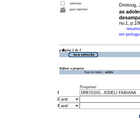
seleciona
Dreissig, 
para imprimir
as adole
desampar
no.1, p.1
resumo
·
em portug
p�gina 1 de 1
Refinar a pesquisa
Base de dados :
article
Pesquisar
1
2
3