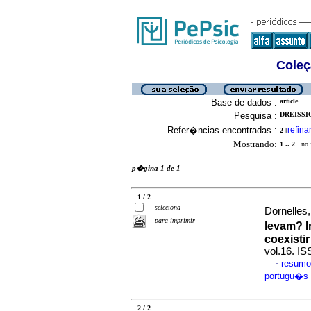
Coleç
Base de dados :
article
Pesquisa :
DREISSIG
Refer�ncias encontradas :
refina
2
[
Mostrando:
1 .. 2
no f
p�gina 1 de 1
1 / 2
seleciona
Dornelles,
para imprimir
levam? I
coexisti
vol.16. I
resumo
·
portugu�s
2 / 2